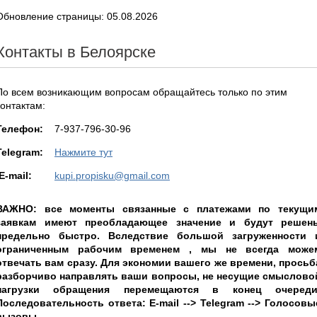
Обновление страницы: 05.08.2026
Контакты в Белоярске
По всем возникающим вопросам обращайтесь только по этим
контактам:
Teлефон:
7-937-796-30-96
Telegram:
Нажмите тут
E-mail:
kupi.propisku@gmail.com
ВАЖНО: все моменты связанные с платежами по текущи
заявкам имеют преобладающее значение и будут решен
предельно быстро. Вследствие большой загруженности 
ограниченным рабочим временем , мы не всегда може
отвечать вам сразу. Для экономии вашего же времени, просьб
разборчиво направлять ваши вопросы, не несущие смыслово
нагрузки обращения перемещаются в конец очереди
Последовательность ответа: E-mail --> Telegram --> Голосовы
вызовы